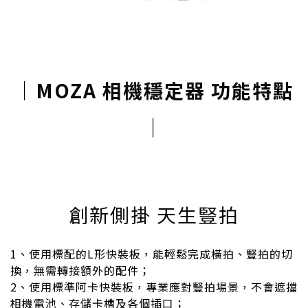
｜
MOZA 相機穩定器 功能特點
｜
創新側掛 天生豎拍
1、使用標配的L形快裝板，能輕鬆完成橫拍、豎拍的切
換，無需轉接額外的配件；
2、使用標準阿卡快裝板，專業應對豎拍場景，不會遮擋
相機電池、存儲卡槽及各個插口；