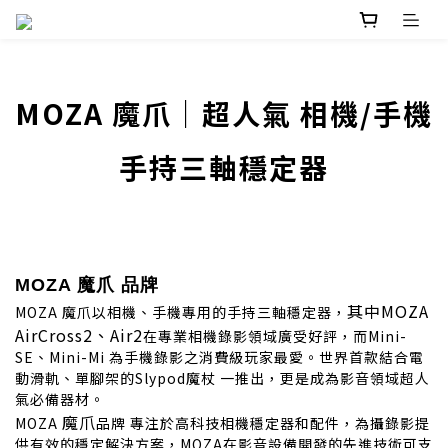
prev
n
MOZA 魔爪｜超人氣 相機/手機
手持三軸穩定器
MOZA 魔爪 品牌
其中MOZA
MOZA 魔爪以相機、手機專用的手持三軸穩定器，
AirCross2、Air2
在專業相機錄影領域廣受好評，而Mini-
SE、Mini-Mi 為手機錄影之消費級玩家最愛。世界首款結合電
動滑軌、單腳架的Slypod魔杖 一推出，更是成為影音領域超人
氣必備器材。
魔爪
MOZA
品牌 專注於高科技相機穩定器和配件，為攝錄影提
供有效的穩定解決方案，MOZA在影音設備開發的先進技術可支