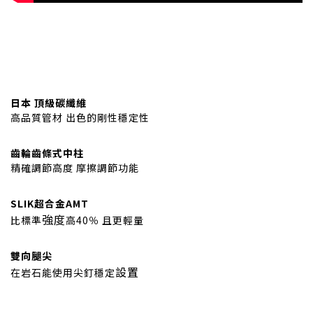
日本 頂級碳纖維
高品質管材 出色的剛性穩定性
齒輪齒條式中柱
精確調節高度 摩擦調節功能
SLIK
超合金AMT
強度
比標準
高40％ 且更輕量
雙向腿尖
設置
在岩石能使用尖釘穩定