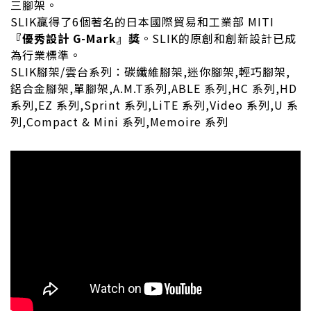
三腳架。
SLIK贏得了6個著名的日本國際貿易和工業部 MITI
『優秀設計 G-Mark』獎
。SLIK的原創和創新設計已成
為行業標準。
SLIK腳架/雲台系列：
碳纖維腳架,迷你腳架,輕巧腳架,
鋁合金腳架,單腳架,A.M.T
系列
,ABLE 系列,HC 系列,HD
系列,EZ 系列,Sprint 系列,LiTE 系列,Video 系列,U 系
列,Compact & Mini 系列,Memoire 系列