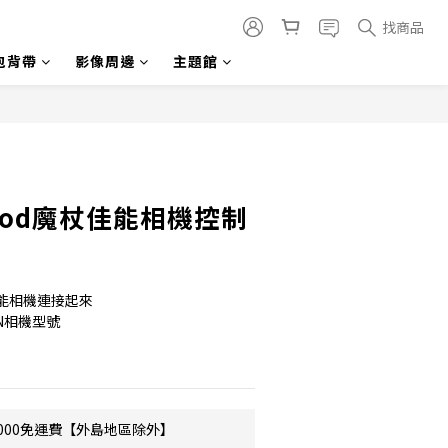
找商品
包背帶
影像周邊
主題館
立即購買
ypod魔杖佳能相機控制
的佳能相機連接起來
N相機型號
000免運費【外島地區除外】