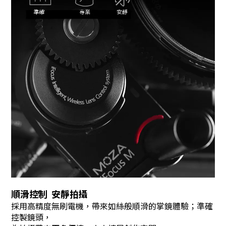
順滑控制 安靜拍攝
採用高精度無刷電機，帶來如絲般順滑的掌鏡體驗；準確
控製鏡頭，