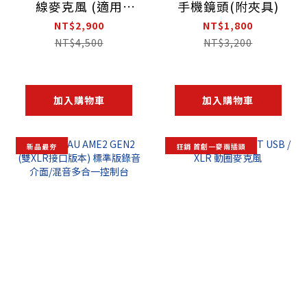
線麥克風 (適用
手機鏡頭(附夾具)
TYPE-C\3.5mm\手
NT$2,900
NT$1,800
機\相機\平板)
NT$4,500
NT$3,200
加入購物車
加入購物車
新品最夯
狂銷 首創一麥兩插頭