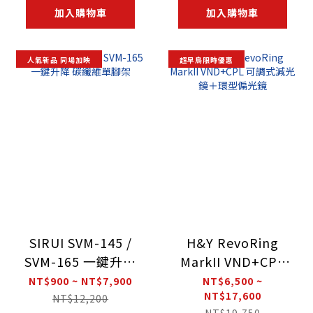
加入購物車
加入購物車
人氣新品 同場加映
超早鳥限時優惠
SIRUI SVM-145 /
H&Y RevoRing
SVM-165 一鍵升降
MarkII VND+CPL
碳纖維單腳架
可調式減光鏡＋環
NT$900 ~ NT$7,900
NT$6,500 ~
NT$17,600
型偏光鏡
NT$12,200