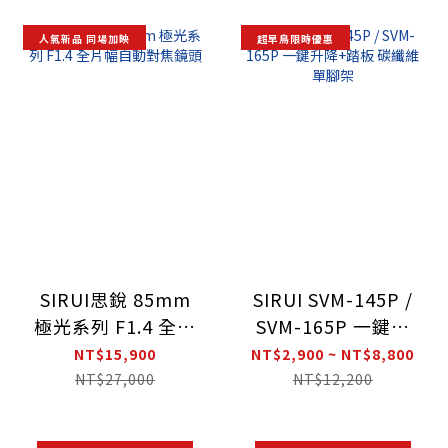
人氣新品 同場加映
超早鳥限時優惠
SIRUI思銳 85mm
SIRUI SVM-145P /
極光系列 F1.4 全片
SVM-165P 一鍵升
幅自動對焦鏡頭
降+踏板 碳纖維單
NT$15,900
NT$2,900 ~ NT$8,800
腳架
NT$27,000
NT$12,200