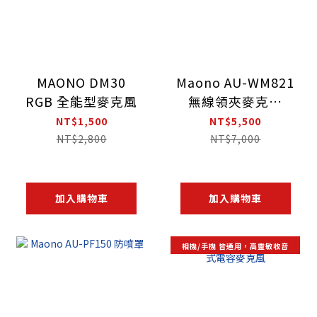
MAONO DM30
Maono AU-WM821
RGB 全能型麥克風
無線領夾麥克風
（一接收＋二發射
NT$1,500
NT$5,500
+充電盒）
NT$2,800
NT$7,000
加入購物車
加入購物車
相機/手機 皆通用，高靈敏收音