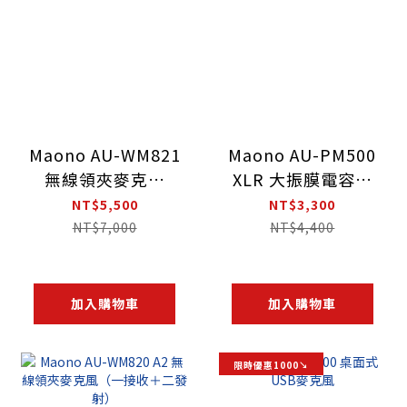
Maono AU-WM821
Maono AU-PM500
無線領夾麥克風
XLR 大振膜電容麥
（一接收＋二發射
克風
NT$5,500
NT$3,300
+充電盒）
NT$7,000
NT$4,400
加入購物車
加入購物車
限時優惠1000↘