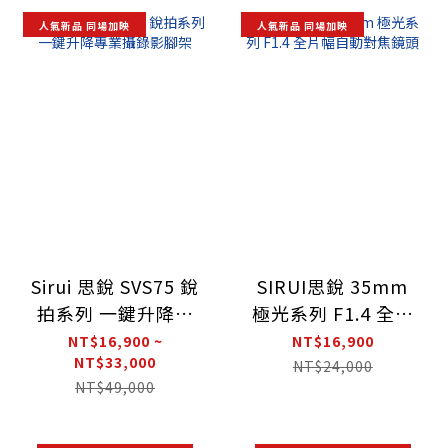
人氣新品 同場加映
人氣新品 同場加映
Sirui 思銳 SVS75 銳
SIRUI思銳 35mm
拍系列 一鍵升降專
極光系列 F1.4 全片
業攝錄影腳架
幅自動對焦鏡頭
NT$16,900 ~
NT$16,900
NT$33,000
NT$24,000
NT$49,000