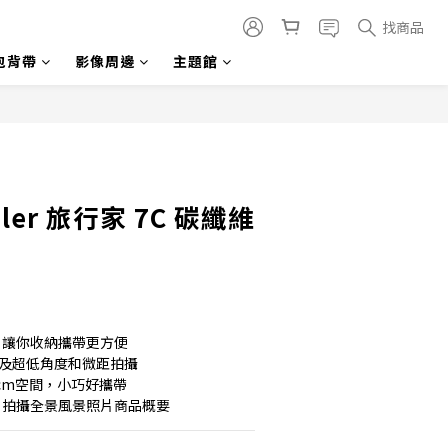
找商品
包背帶
影像周邊
主題館
立即購買
veler 旅行家 7C 碳纖維
架，讓你收納攜帶更方便
以及超低角度和微距拍攝
8cm空間，小巧好攜帶
轉，拍攝全景風景照片商品概要