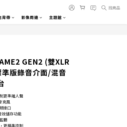
找商品
包背帶
影像周邊
主題館
立即購買
 AME2 GEN2 (雙XLR
標準版錄音介面/混音
台
控制更準確人聲
麥克風
音頻接口
長音效儲存功能
時監聽
間，更精準控制