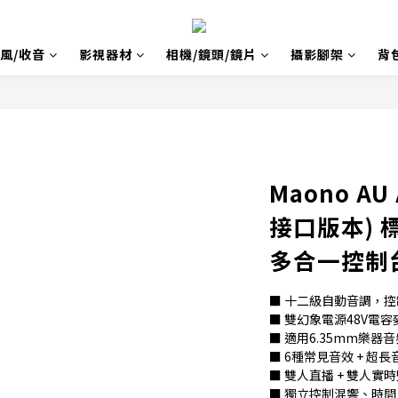
風/收音
影視器材
相機/鏡頭/鏡片
攝影腳架
背
Maono AU
接口版本) 
多合一控制
■ 十二級自動音調，
■ 雙幻象電源48V電容
■ 適用6.35mm樂器
■ 6種常見音效 + 超
■ 雙人直播 + 雙人實
■ 獨立控制混響、時