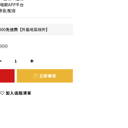
唱歌APP平台
錄音/配音
000免運費【外島地區除外】
800
立即購買
加入追蹤清單