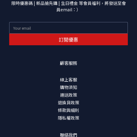
限時優惠碼 | 新品搶先購 | 生日禮金 等會員福利，將發送至會
員email：）
訂閱優惠
顧客服務
線上客服
購物須知
運送政策
退換貨政策
條款與細則
隱私權政策
聯絡我們