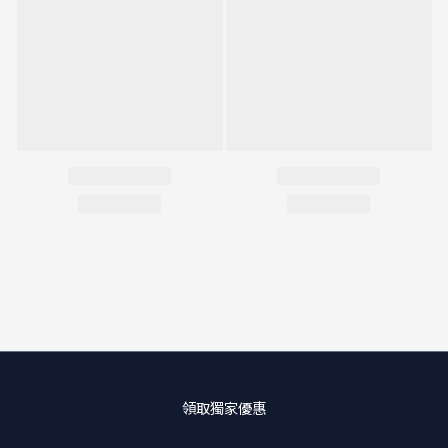
領取獨家優惠