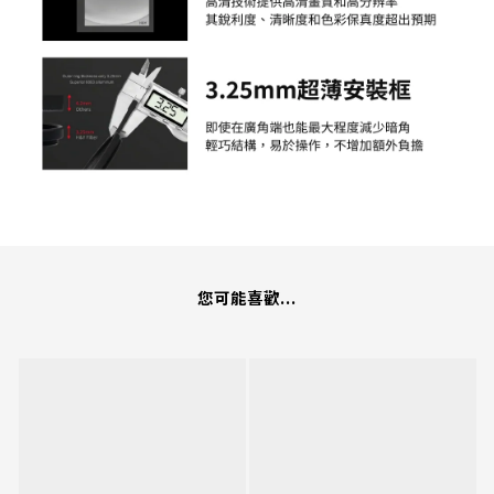
您可能喜歡...