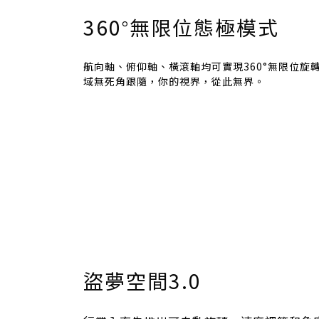
360
無限位態極模式
°
航向軸、俯仰軸、橫滾軸均可實現360°無限位旋
域無死角跟隨，你的視界，從此無界。
盜夢空間3.0