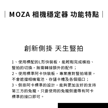
｜
MOZA 相機穩定器 功能特點
｜
創新側掛 天生豎拍
1、使用標配的L形快裝板，能輕鬆完成橫拍、
豎拍的切換，無需轉接額外的配件；
2、使用標準阿卡快裝板，專業應對豎拍場景，
不會遮擋相機電池、存儲卡槽及各個插口；
3、側掛阿卡標準的設計，能夠更加友好的支持
第三方的兔籠，只要使用的兔籠側邊帶有阿卡
標準的接口即可。