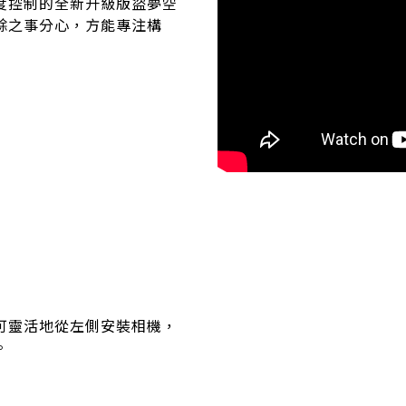
度控制的全新升級版盜夢空
餘之事分心，方能專注構
可靈活地從左側安裝相機，
。