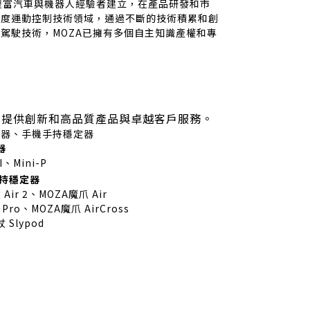
豐富汽車與機器人經驗者建立，在產品研發和市
精度運動控制技術領域，通過不斷的技術積累和創
駕駛技術，MOZA已擁有多個自主知識產權和專
 』提供創新和高品質產品與卓越客戶服務。
定器、手機手持穩定器
器
I、Mini-P
持穩定器
 Air 2、MOZA魔爪 Air
Pro、MOZA魔爪 AirCross
 Slypod