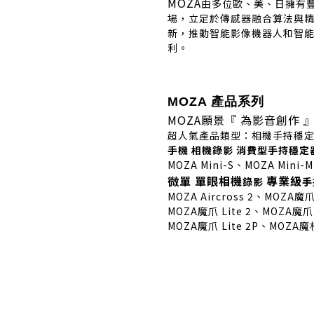
MOZA
由多位歐、美、日擁有
場，立足於傳感器融合算法與
新，推動智能影像機器人和智能
利。
MOZA 產品系列
MOZA
願景『 為影音創作
超人氣產品類型：相機手持穩
手機 相機錄影
消費型
手持穩定
MOZA Mini-S、MOZA Mini-M
微單 單眼相機
專業級
錄影
手
MOZA Aircross 2、MOZA魔爪
MOZA魔爪 Lite 2、MOZA魔爪 
MOZA魔爪 Lite 2P、MOZA魔杖