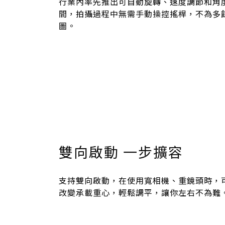
行業內率先推出可自動旋轉、速度調節和角
間，拍攝過程中無需手動操控搖桿，不為多
圖。
雙向啟動 一步擴容
支持雙向啟動，在使用寬相機、重鏡頭時，
改變承載重心，輕鬆調平，讓你左右不為難