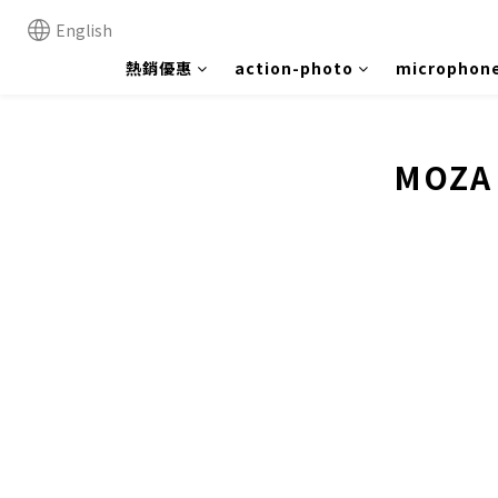
English
熱銷優惠
action-photo
microphon
MOZ