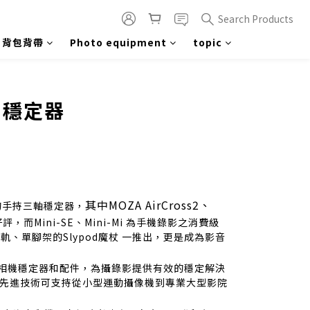
Search Products
背包背帶
Photo equipment
topic
prev
next
軸穩定器
其中MOZA AirCross2、
的手持三軸穩定器，
而Mini-SE、Mini-Mi 為手機錄影之消費級
、單腳架的Slypod魔杖 一推出，更是成為影音
技相機穩定器和配件，為攝錄影提供有效的穩定解決
的先進技術可支持從小型運動攝像機到專業大型影院