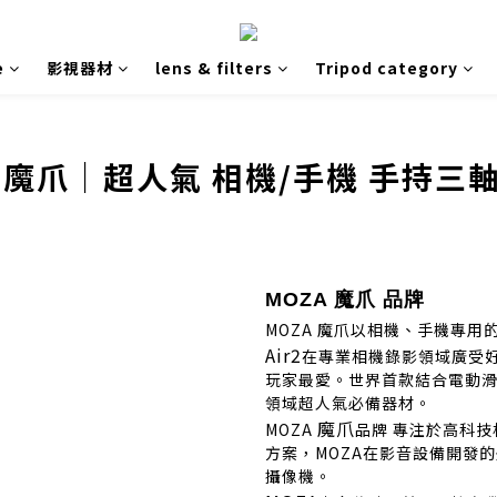
e
影視器材
lens & filters
Tripod category
A 魔爪｜超人氣 相機/手機 手持三
MOZA 魔爪 品牌
MOZA 魔爪以相機、手機專用
Air2
在專業相機錄影領域廣受好評，
玩家最愛。世界首款結合電動滑軌
領域超人氣必備器材。
魔爪
MOZA
品牌 專注於高科
方案，MOZA在影音設備開發
攝像機。