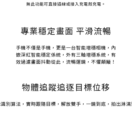
無此功能可直接插線或接入充電殼充電。
專業穩定畫面 平滑流暢
手機不僅是手機，更是一台智能增穩相機，內
嵌深紅智能穩定係統，外有三軸增穩系統，有
效過濾畫面抖動從此，流暢運鏡，不懼顛簸！
物體追蹤追逐目標位移
像識別算法，
實時跟隨目標，解放雙手，一鏡到底，拍出淋漓