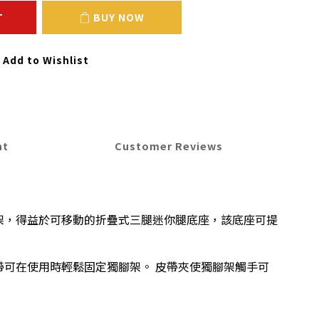
T
BUY NOW
Add to Wishlist
nt
Customer Reviews
單腳架，得益於可移動的折疊式三腿迷你腿底座，該底座可提
帶可在使用時輕鬆固定獨腳架。 皮帶夾使獨腳架觸手可