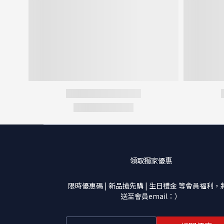
領取獨家優惠
限時優惠碼 | 新品搶先購 | 生日禮金 等會員福利，
送至會員email：）