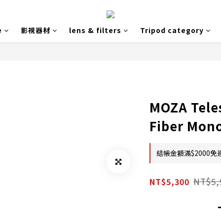
e
影視器材
lens & filters
Tripod category
MOZA Tele
Fiber Mon
結帳金額滿$2000免運
NT$5,
NT$5,300