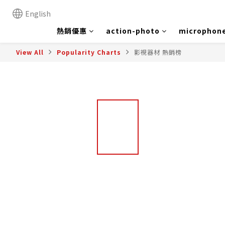
English
熱銷優惠
action-photo
microphon
View All
Popularity Charts
影視器材 熱銷榜