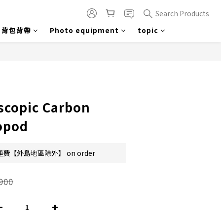
Search Products
背包背帶
Photo equipment
topic
BUY NOW
scopic Carbon
opod
費【外島地區除外】 on order
900