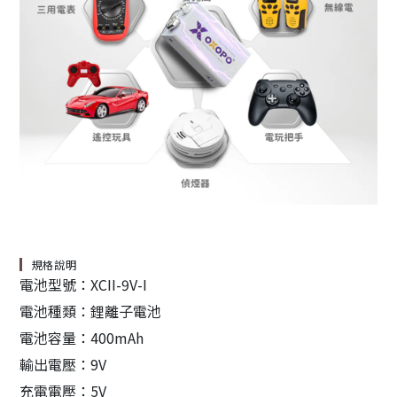
規格說明
電池型號：XCII-9V-I
電池種類：鋰離子電池
電池容量：400mAh
輸出電壓：9V
充電電壓：5V