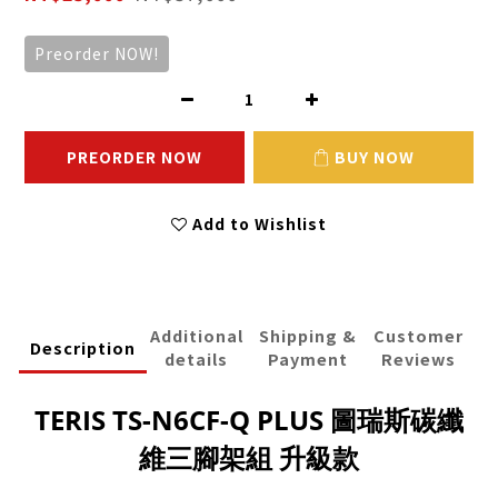
Preorder NOW!
PREORDER NOW
BUY NOW
Add to Wishlist
Additional
Shipping &
Customer
Description
details
Payment
Reviews
TERIS TS-N6CF-Q PLUS 圖瑞斯碳纖
維三腳架組 升級款