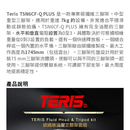
Teris TSN6CF-Q PLUS
是一款專業碳纖維三腳架。中型
重型三腳架，適用於重達
7kg 的
設備。非常適合平穩滑
動或靜態拍攝。TSN6CF-Q PLUS 擁有完全油壓的三腳
架，
水平和垂直
電阻
設置
為0至3，具體取決於可根據相機
重量從0到3設置的負載。還有一個快速釋放板，一個縫合
桿或一個內置的水平儀。三腳架腳由碳纖維製成，最大工
作高度為
1745mm
（包括雲台）。三腳架托盤設計用於安
裝75 mm三腳架流體頭，使腳可以與不同的三腳架頭一起
使用。三腳架提供雙腳系統，可調節下部支架，最大限度
地提高穩定性。
產品說明