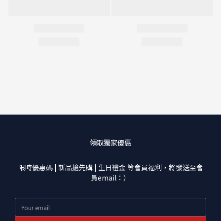
領取獨家優惠
限時優惠碼 | 新品搶先購 | 生日禮金 等會員福利，將發送至會
員email：）