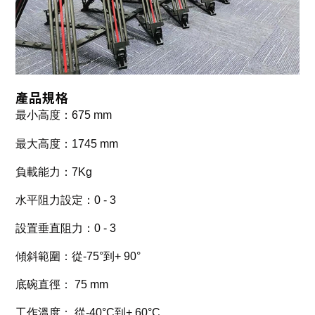
產品規格
最小高度：675 mm
最大高度：
1745 mm
負載能力：
7Kg
水平阻力設定：
0 - 3
設置垂直阻力：
0 - 3
傾斜範圍：
從-75°到+ 90°
底碗直徑：
75 mm
工作溫度：
從-40°C到+ 60°C