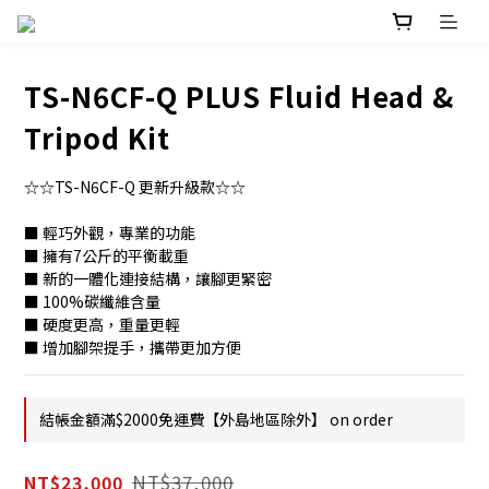
TS-N6CF-Q PLUS Fluid Head &
Tripod Kit
☆☆TS-N6CF-Q 更新升級款☆☆
■ 輕巧外觀，專業的功能
■ 擁有7公斤的平衡載重
■ 新的一體化連接結構，讓腳更緊密
■ 100%碳纖維含量
■ 硬度更高，重量更輕
■ 增加腳架提手，攜帶更加方便
結帳金額滿$2000免運費【外島地區除外】 on order
NT$37,000
NT$23,000