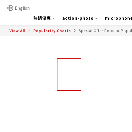
English
熱銷優惠
action-photo
microphon
View All
Popularity Charts
Special Offer Popular Popul