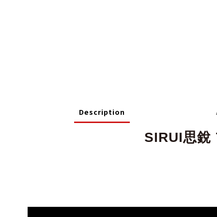
Description
SIRUI思銳