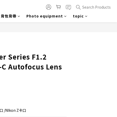
Search Products
背包背帶
Photo equipment
topic
BUY NOW
er Series F1.2
C Autofocus Lens
卡口 /NIkon Z卡口