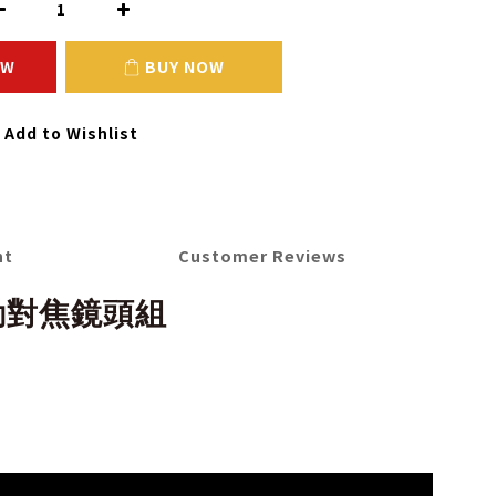
OW
BUY NOW
Add to Wishlist
nt
Customer Reviews
 自動對焦鏡頭組