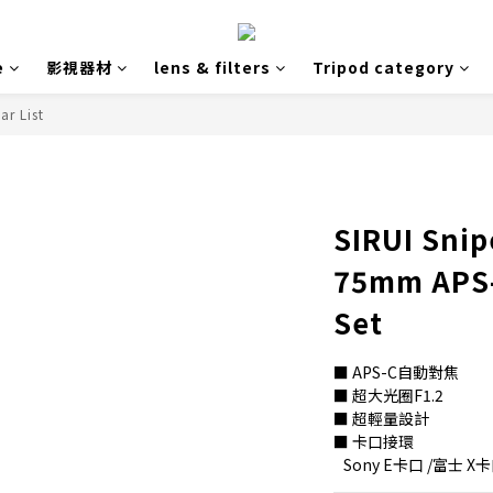
e
影視器材
lens & filters
Tripod category
ar List
SIRUI Snip
75mm APS-
Set
■ APS-C自動對焦
■ 超大光圈F1.2
■ 超輕量設計
■ 卡口接環
   Sony E卡口 /富士 X