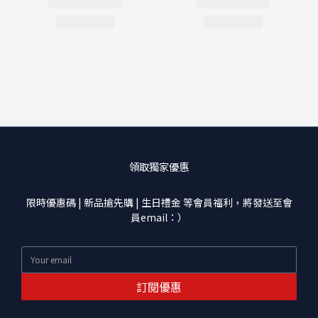
領取獨家優惠
限時優惠碼 | 新品搶先購 | 生日禮金 等會員福利，將發送至會
員email：）
訂閱優惠