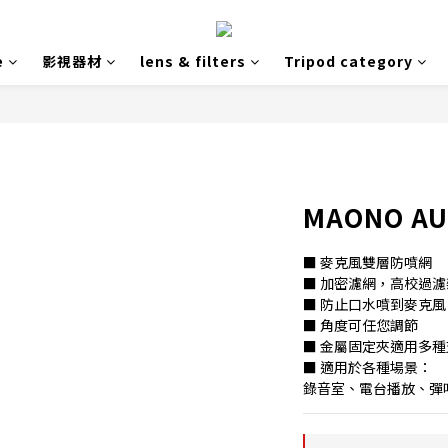
e
影視器材
lens & filters
Tripod category
MAONO AU
■ 麥克風雙層防噴網
■ 加密濾網，高校過濾
■ 防止口水噴到麥克風
■ 角度可任您調節
■ 金屬固定夾適用多種
■ 適用於各種場景：
錄音室、電台播放、彈唱