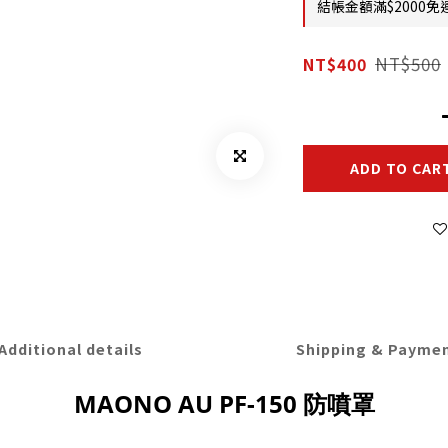
結帳金額滿$2000免運
NT$500
NT$400
ADD TO CAR
Additional details
Shipping & Payme
MAONO AU PF-150 防噴罩