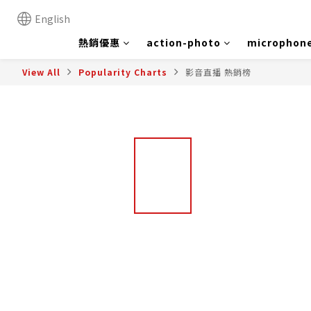
English
熱銷優惠
action-photo
microphon
View All
Popularity Charts
影音直播 熱銷榜