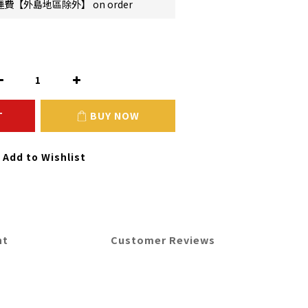
費【外島地區除外】 on order
T
BUY NOW
Add to Wishlist
nt
Customer Reviews