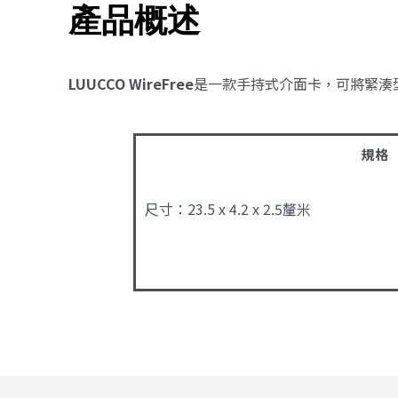
產品概述
LUUCCO WireFree
是一款手持式介面卡，可將緊湊
規格
尺寸：23.5 x 4.2 x 2.5釐米