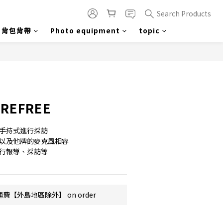
Search Products
背包背帶
Photo equipment
topic
IREFREE
為手持式進行採訪
風以及他牌的麥克風相容
進行報導、採訪等
費【外島地區除外】 on order