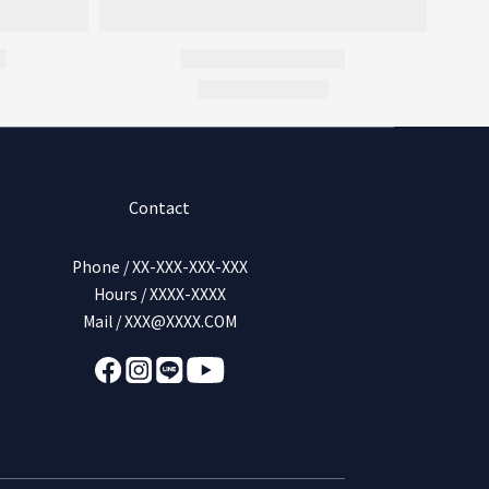
Contact
Phone / XX-XXX-XXX-XXX
Hours / XXXX-XXXX
Mail / XXX@XXXX.COM