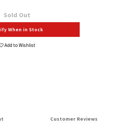
Sold Out
ify When in Stock
Add to Wishlist
nt
Customer Reviews