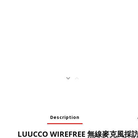
Description
LUUCCO WIREFREE 無線麥克風採