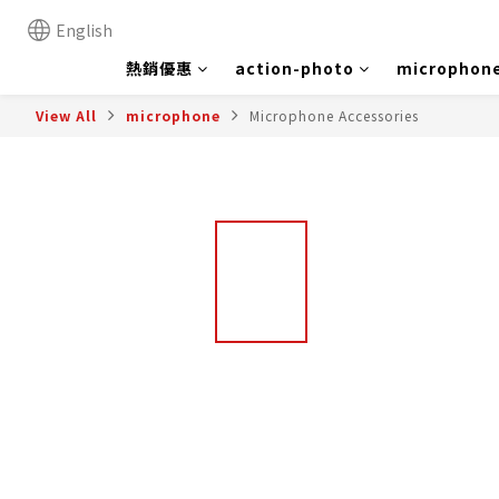
English
熱銷優惠
action-photo
microphon
View All
microphone
Microphone Accessories