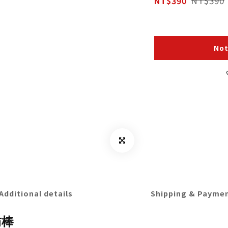
NT$390
NT$390
Not
Additional details
Shipping & Payme
訪棒