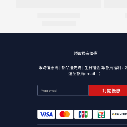
領取獨家優惠
限時優惠碼 | 新品搶先購 | 生日禮金 等會員福利，
送至會員email：）
訂閱優惠