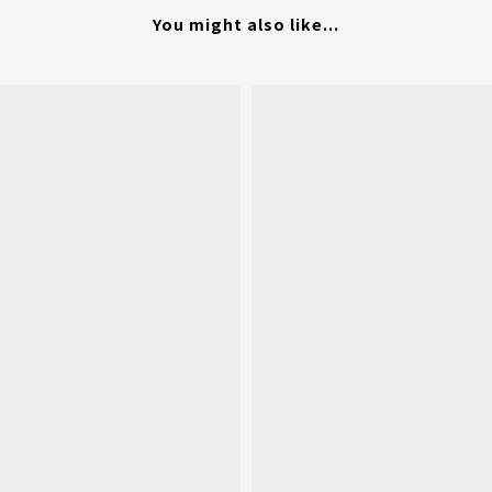
You might also like...