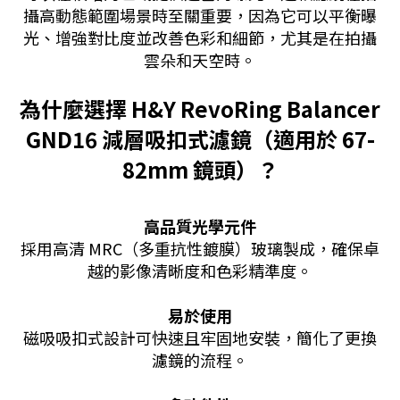
攝高動態範圍場景時至關重要，因為它可以平衡曝
光、增強對比度並改善色彩和細節，尤其是在拍攝
雲朵和天空時。
為什麼選擇 H&Y RevoRing Balancer
GND16 減層吸扣式濾鏡（適用於 67-
82mm 鏡頭）？
高品質光學元件
採用高清 MRC（多重抗性鍍膜）玻璃製成，確保卓
越的影像清晰度和色彩精準度。
易於使用
磁吸吸扣式設計可快速且牢固地安裝，簡化了更換
濾鏡的流程。