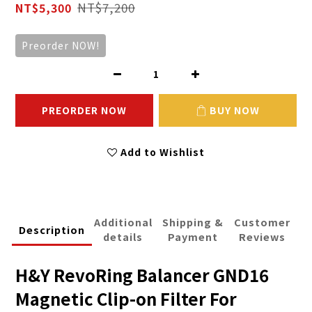
NT$7,200
NT$5,300
Preorder NOW!
PREORDER NOW
BUY NOW
Add to Wishlist
Additional
Shipping &
Customer
Description
details
Payment
Reviews
H&Y RevoRing Balancer GND16
Magnetic Clip-on Filter For