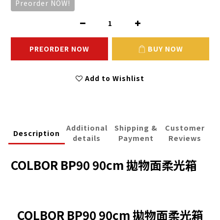
Preorder NOW!
PREORDER NOW
BUY NOW
Add to Wishlist
Additional
Shipping &
Customer
Description
details
Payment
Reviews
COLBOR BP90 90cm 拋物面柔光箱
COLBOR BP90 90cm 拋物面柔光箱