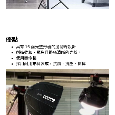
優點
具有 16 面光整形器的拋物線設計
創造柔和、聚焦且邊緣清晰的光線。
使用壽命長
採用耐用布料製成，抗風、抗壓、抗摔