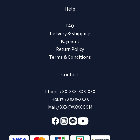
Help
FAQ
Delivery & Shipping
Payment
Return Policy
Terms & Conditions
Contact
Phone / XX-XXX-XXX-XXX
Hours / XXXX-XXXX
Mail / XXX@XXXX.COM