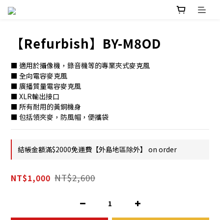
【Refurbish】BY-M8OD
■ 適用於攝像機，錄音機等的專業夾式麥克風
■ 全向電容麥克風
■ 廣播質量電容麥克風
■ XLR輸出接口
■ 所有耐用的黃銅機身
■ 包括領夾麥，防風帽，便攜袋
結帳金額滿$2000免運費【外島地區除外】 on order
NT$2,600
NT$1,000