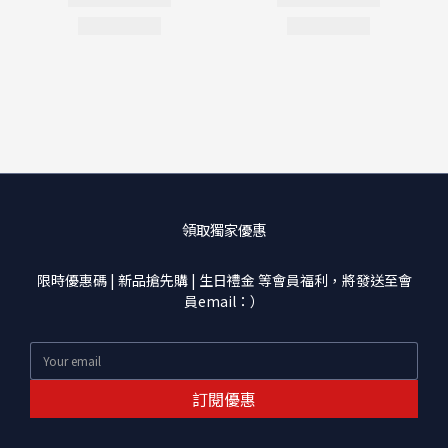
領取獨家優惠
限時優惠碼 | 新品搶先購 | 生日禮金 等會員福利，將發送至會
員email：）
訂閱優惠