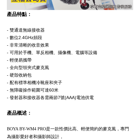
產品特點：
- 雙通道無線接收器
- 數位2.4GHz頻段
- 非常清晰的收音效果
- 可用於手機、單反相機、攝像機、電腦等設備
- 輕便易攜帶
- 全向型領夾式麥克風
- 硬殼收納包
- 配有標準相機冷靴座和夾子
- 無障礙操作範圍可達60米
- 發射器和接收器各需兩節7號(AAA)電池供電
產品概述：
BOYA BY-WM4 PRO是一款性價比高、輕便簡約的麥克風，專門
為攝影愛好者和攝影師設計，