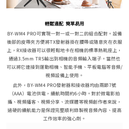
輕鬆適配 簡單易用
BY-WM4 PRO可實現一對一或一對二的組合配對。設備
後部的皮帶夾方便將TX發射器掛在腰帶或隨意夾在衣服
上，RX接收器可以很輕鬆地卡在相機的標準熱靴座上，
通過3.5mm TRS輸出到相機的音頻輸入端子。當然也
可以將它連接到運動相機、智能手機、平板電腦等音頻/
視頻設備上使用。
此外，BY-WM4 PRO發射器和接收器均由兩節7號
（AAA）電池供電，續航時間約6小時。對於微電影拍
攝、視頻播客、視頻分享、流媒體等視頻創作者來說，
過硬的續航能力是保證完整順利錄製視音頻內容、提高
工作效率的強心劑。