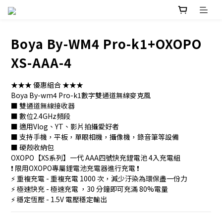
Boya By-WM4 Pro-k1+OXOPO
XS-AAA-4
★★★ 優惠組合 ★★★
Boya By-wm4 Pro-k1數字雙通道無線麥克風
■ 雙通道無線接收器
■ 數位2.4GHz頻段
■ 適用Vlog、YT、影片拍攝愛好者
■ 支持手機，平板，單眼相機，攝像機，錄音筆等設備
■ 硬殼收納包
OXOPO【XS系列】一代 AAA四號快充鋰電池 4入充電組
❗ 限用OXOPO專屬鋰電池充電器進行充電 ❗
⚡ 重複充電 - 重複充電 1000 次，減少汙染為環保盡一份力
⚡ 極速快充 - 極速充電 ，30 分鐘即可充滿 80%電量
⚡ 穩定恆壓 - 1.5V 電壓穩定輸出