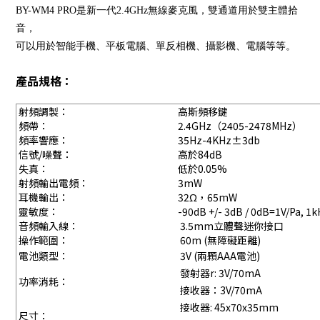
BY-WM4 PRO是新一代2.4GHz無線麥克風，雙通道用於雙主體拾
音，
可以用於智能手機、平板電腦、單反相機、攝影機、電腦等等。
產品規格：
射頻調製：
高斯頻移鍵
頻帶：
2.4GHz（2405-2478MHz）
頻率響應：
35Hz-4KHz±3db
信號/噪聲：
高於84dB
失真：
低於0.05%
射頻輸出電頻：
3mW
耳機輸出：
32Ω，65mW
靈敏度：
-90dB +/- 3dB / 0dB=1V/Pa, ​​1
音頻輸入線：
3.5mm立體聲迷你接口
操作範圍：
60m (無障礙距離)
電池類型：
3V (兩顆AAA電池)
發射器r: 3V/70mA
功率消耗：
接收器：3V/70mA
接收器: 45x70x35mm
尺寸：