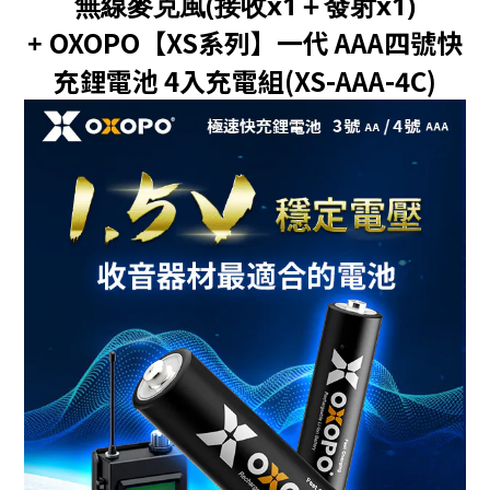
無線麥克風(接收x1＋發射x1)
OXOPO【XS系列】一代 AAA四號快
+
充鋰電池 4入充電組(
XS-AAA-4C)