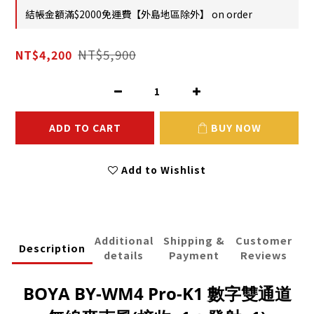
結帳金額滿$2000免運費【外島地區除外】 on order
NT$5,900
NT$4,200
ADD TO CART
BUY NOW
Add to Wishlist
Additional
Shipping &
Customer
Description
details
Payment
Reviews
BOYA BY-WM4 Pro-K1 數字雙通道