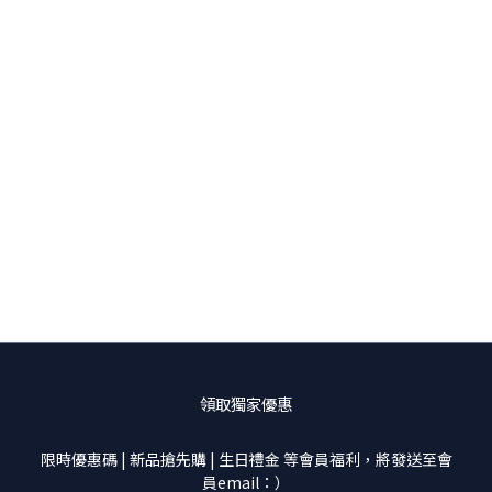
領取獨家優惠
限時優惠碼 | 新品搶先購 | 生日禮金 等會員福利，將發送至會
員email：）