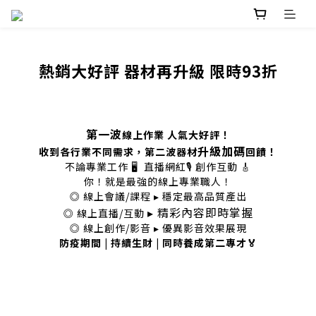
熱銷大好評 器材再升級 限時93折
第一波
線上作業 人氣大好評！
升級加碼
收到各行業不同需求，第二波器材
回饋！
不論專業工作 🖥 直播網紅🎙 創作互動 🎸
你！就是最強的線上專業職人！
◎ 線上會議/課程 ▸ 穩定最高品質產出
▸ 精彩內容即時掌握
◎ 線上直播/互動
◎ 線上創作/影音 ▸ 優異影音效果展現
防疫期間 | 持續生財 | 同時養成第二專才🏅