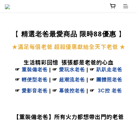
【
精選老爸最愛商品 限時88優惠
】
★滿足每個老爸 超殺優惠獻給全天下老爸 ★
生活精彩回憶 張張都是老爸的心血
☞
重裝備老爸
| ☞
愛玩水老爸
| ☞
趴趴走老爸
☞
輕便型老爸
| ☞
超潮流老爸
| ☞
團體照老爸
☞
愛影音老爸
|
☞
幕後控老爸
| ☞
3C控 老爸
所有火力都想帶出門的老爸
【重裝備老爸】