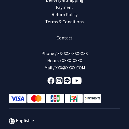
Delivery & Shipping
Payment
Return Policy
Terms & Conditions
Contact
Phone / XX-XXX-XXX-XXX
Hours / XXXX-XXXX
Mail / XXX@XXXX.COM
English