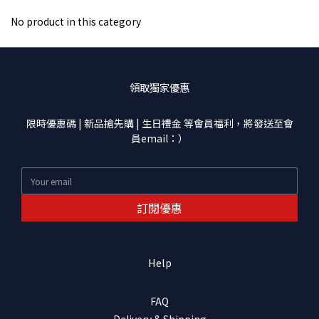
No product in this category
領取獨家優惠
限時優惠碼 | 新品搶先購 | 生日禮金 等會員福利，將發送至會
員email：）
訂閱優惠
Help
FAQ