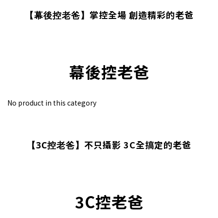
掌控全場 創造精彩的老爸
【幕後控老爸】
幕後控老爸
No product in this category
不只攝影 3C全搞定的老爸
【3C控老爸】
3C控老爸