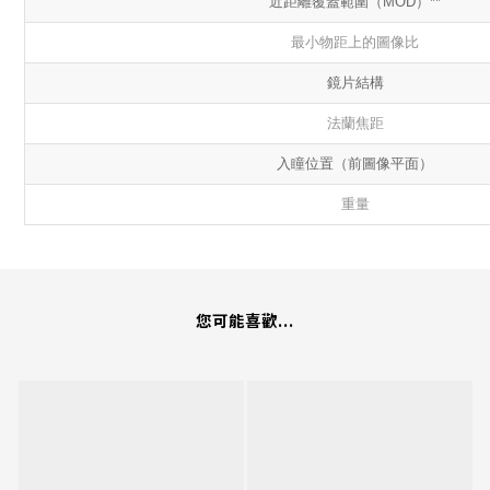
近距離覆蓋範圍（MOD）**
最小物距上的圖像比
鏡片結構
法蘭焦距
入瞳位置（前圖像平面）
重量
您可能喜歡...