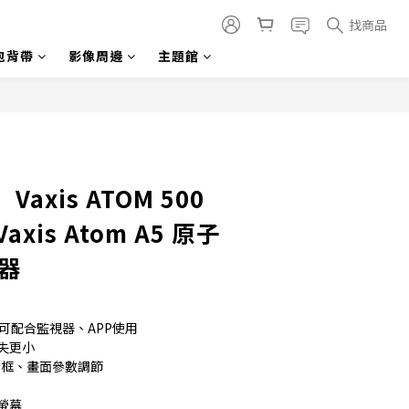
找商品
包背帶
影像周邊
主題館
axis ATOM 500
axis Atom A5 原子
器
可配合監視器、APP使用
損失更小
全框、畫面參數調節
示螢幕