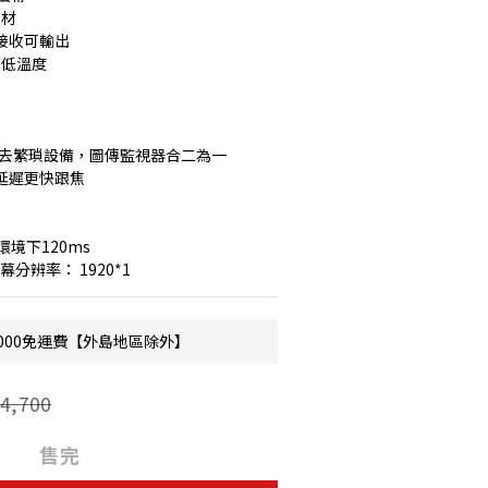
素材
可接收可輸出
降低溫度
省去繁瑣設備，圖傳監視器合二為一
低延遲更快跟焦
下120ms    
屏幕分辨率： 1920*1
000免運費【外島地區除外】
4,700
售完