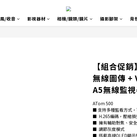
風/收音
影視器材
相機/鏡頭/鏡片
攝影腳架
背
【組合促銷】V
無線圖傳 + V
A5無線監視
ATom 500
■ 支持多種監看方式，
■  H.265編碼，壓縮
■  擁有輔助對焦、安
■  調節灰度模式
■  搭載高規OLED顯