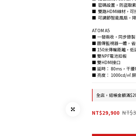
■  密碼設置，防盜取
■  雙路HDMI線材，
■  可調節智能風扇，
ATOM A5
■ 一發兩收，同步錄製
■ 圖傳監視器一體，
■ 150米傳輸距離，
■ 雙NPF電池扣板
■ 雙HDMI接口
■ 延時： 80ms，干擾環境
■ 亮度： 1000cd/㎡ 
全店，結帳金額滿$2
NT$3
NT$29,900