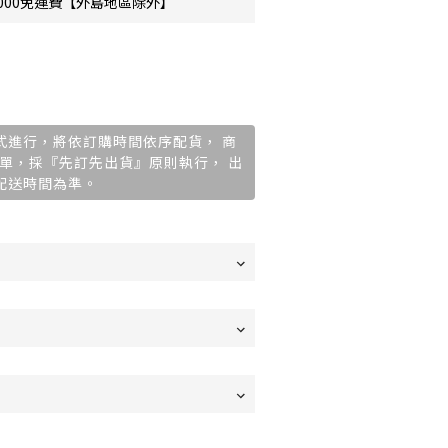
000免運費【外島地區除外】
購方式進行，將依訂購時間依序配貨， 商
單，採『先訂先出貨』原則執行， 出
廠配送時間為準。