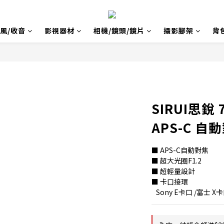
風/收音
影視器材
相機/鏡頭/鏡片
攝影腳架
背
SIRUI思銳 
APS-C 
■ APS-C自動對焦
■ 超大光圈F1.2
■ 超輕量設計
■ 卡口接環
   Sony E卡口 /富士 X