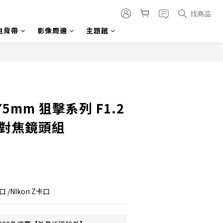
找商品
包背帶
影像周邊
主題館
立即購買
75mm 狙擊系列 F1.2
自動對焦鏡頭組
卡口 /NIkon Z卡口