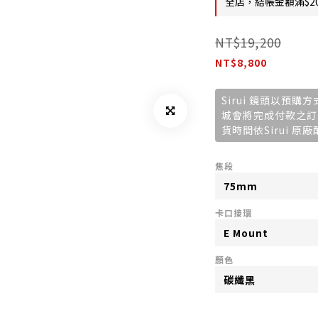
全店，結帳金額滿$2
NT$19,200
NT$8,800
Sirui 鏡頭以預
城會將完成付款之訂
貨時間依Sirui 原
焦段
卡口接環
顏色