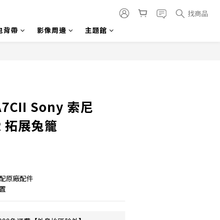
找商品
包背帶
影像周邊
主題館
立即購買
A7CII Sony 索尼
CR 拓展兔籠
搭配原廠配件
置