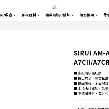
風/收音
影視器材
相機/鏡頭/鏡片
攝影腳架
背
SIRUI AM-
A7CII/A7
■ 多設備快速切換
■ 接口齊全，豐富拓展
■ 穩固性強，全面保護
■ 上頂版可單獨拆卸
■ 不遮擋按鍵、電池位