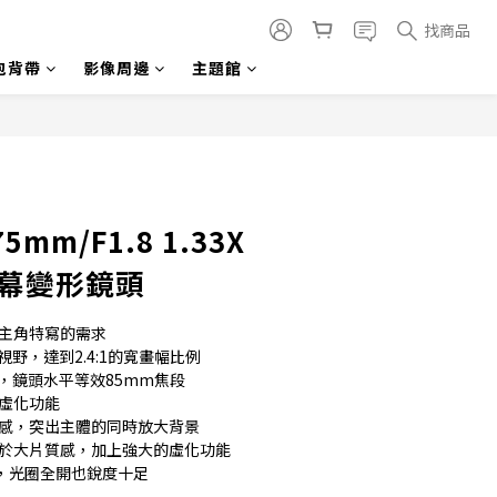
找商品
包背帶
影像周邊
主題館
立即購買
5mm/F1.8 1.33X
寬銀幕變形鏡頭
補主角特寫的需求
倍視野，達到2.4:1的寬畫幅比例
形，鏡頭水平等效85mm焦段
景虛化功能
縮感，突出主體的同時放大背景
趨於大片質感，加上強大的虛化功能
圈，光圈全開也銳度十足