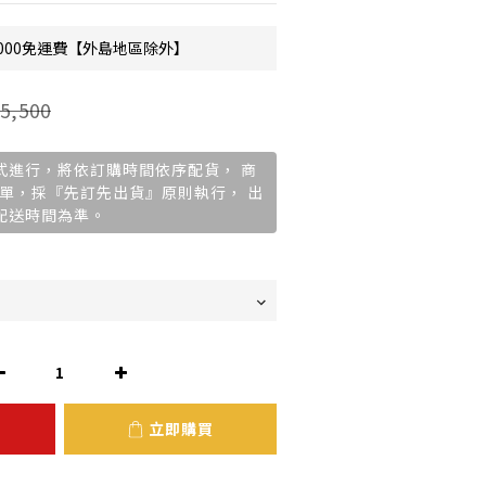
000免運費【外島地區除外】
5,500
購方式進行，將依訂購時間依序配貨， 商
單，採『先訂先出貨』原則執行， 出
廠配送時間為準。
立即購買