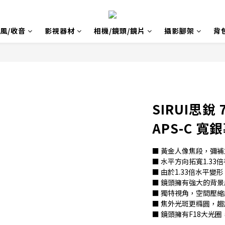
風/收音
影視器材
相機/鏡頭/鏡片
攝影腳架
背
SIRUI思銳 7
APS-C 
■ 黃金人像焦段，彌
■ 水平方向拓寬1.33
■ 由於1.33倍水平變
■ 鏡頭擁有強大的背
■ 獨特視角，空間壓
■ 焦外光斑更橢圓，
■ 鏡頭擁有F18大光