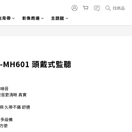
找商品
包背帶
影像周邊
主題館
立即購買
U-MH601 頭戴式監聽
絕噪音
聲音更清晰 真實
 
 久帶不痛 舒適 
便
更多設備
方便