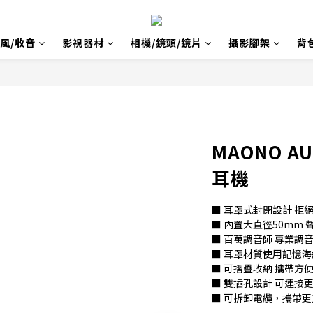
風/收音
影視器材
相機/鏡頭/鏡片
攝影腳架
背
MAONO A
耳機
■ 耳罩式封閉設計 拒
■ 內置大直徑50mm 
■ 百萬調音師 專業調音
■ 耳罩材質使用記憶海綿
■ 可摺疊收納 攜帶方
■ 雙插孔設計 可連接
■ 可拆卸電纜，攜帶更
-