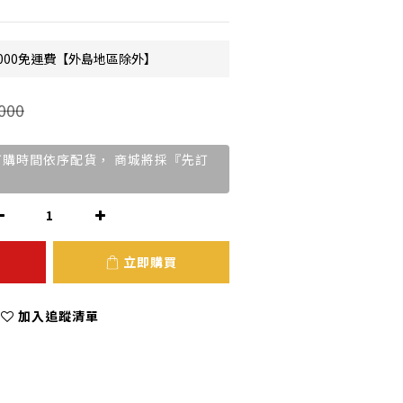
000免運費【外島地區除外】
000
訂購時間依序配貨， 商城將採『先訂
立即購買
加入追蹤清單