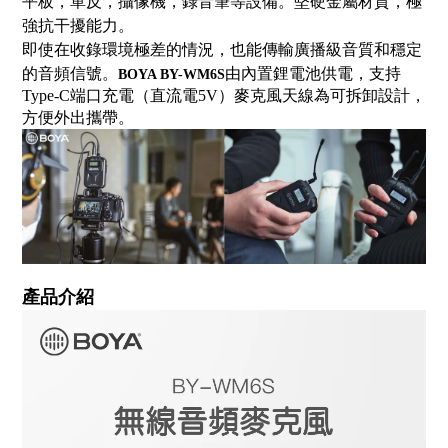
平板，單反，攝像機，錄音筆等設備。堅硬金屬材質，極
強抗干擾能力。
即使在收錄環境極差的情況，也能傳輸廣播級音質和穩定
的音頻信號。
由內置鋰電池供電，支持
BOYA BY-WM6S
Type-C端口充電（直流電5V）麥克風天線為可拆卸設計，
方便外出攜帶。
產品介紹