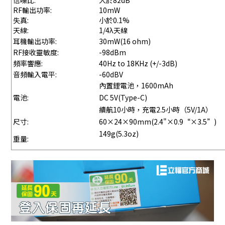
信噪比:
大於82dB
RF輸出功率:
10mW
失真:
小於0.1%
天線:
1/4λ天線
耳機輸出功率:
30mW(16 ohm)
RF接收靈敏度:
-98dBm
頻率響應:
40Hz to 18KHz (+/-3dB)
音頻輸入電平:
-60dBV
內置鋰電池，1600mAh
電池:
DC 5V(Type-C)
續航10小時，充電2.5小時（5V/1A）
尺寸:
60×24×90mm(2.4"×0.9“×3.5”)
149g(5.3oz)
重量: