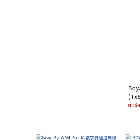
Boy
(T
風(
NT$4