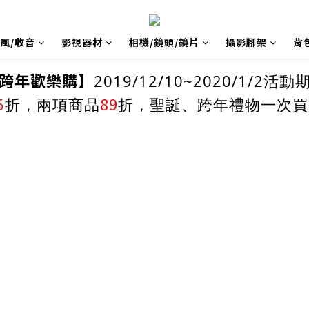
風/收音
影視器材
相機/鏡頭/鏡片
攝影腳架
背
跨年歡樂購】
2019/12/10~2020/1/2活
89
5
折，兩項商品
折，聖誕、跨年禮物一次買