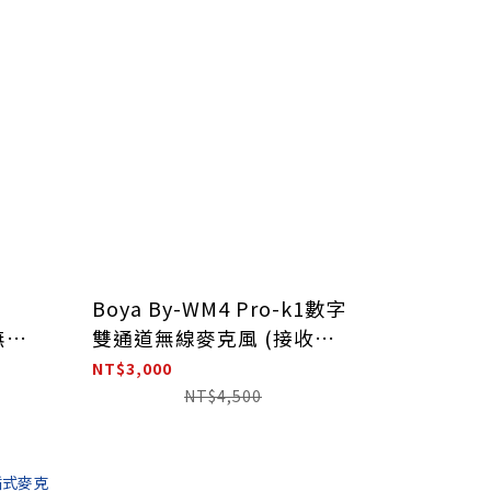
Boya By-WM4 Pro-k1數字
無線
雙通道無線麥克風 (接收
)
x1+發射x1)
NT$3,000
NT$4,500