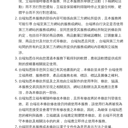
境。立福得隨時修改本服務、停止本服務所舉辦之活動（下稱網站活
動）而不另行對您通知，立福並保留權利得隨時停止支援任何軟、硬
體平台而不另行對您通知。
台端知悉本服務的部份內容可能係由第三方網站所提供，且本服務將
可能引導 台端至第三方網站的服務或網站。 台端將自行決定是否使用
第三方網站的服務或網站，並同意接受其服務或網站所制定的條款與
約定，包括但不限於商品價格、商品數量訂購確認機制、訂購數量上
限、商品交付及付款方式等條款。 台端知悉且同意， 台端與第三方網
站間的所有約定及第三方網站所提供的服務或網站內容概與立福無
涉。
台端知悉任何由您透過本服務下載得到的軟體，應依該軟體提供或所
附的授權書相關規定使用。
台端知悉除非您與立福已有其他書面約定，本條款並未授予 台端使用
立福商標、服務標章、產品或服務名稱、標語、標誌及圖像之權利。
台端知悉本條款所提及之其他由立福製作的使用準則、條款、協議、
本服務交易頁面所呈現之相關資訊、網站活動辦法及其他應注意事
項，亦為本條款的一部份。
台端知悉立福有權隨時修改本條款，且所有修改將於本條款刊登後生
效。若 台端在本條款修改後仍持續使用本服務，該使用行為將被視為
台端同意接受並會遵守所有修改後之本條款。因此，為確保 台端知悉
您的權利與義務，立福建議 台端應定期瀏覽本條款。若 台端不同意遵
守本條款及相關法令的約束， 台端應立即停止使用本服務。
台端同意本服務或本條款以電子文件作為意思表示方法之依據。