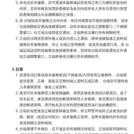
未包含於本服務，但可透過本服務連結而使用之第三方網站所提供的
內容，其所有權及智慧財產權皆為各別內容所有人所有且受現行智慧
財產權相關法令及國際條約之保護。
若 台端知道本服務之任何內容，有任何確實或可能的侵權情事、或依
法或相關規定應為侵權通知時，請依本條款提供之聯繫窗口（下稱聯
繫窗口）向立福法規部提交通知，立福將依法履行所有相關程序。
立福依法將依照著作權人或其代理人之通知，將有侵權疑慮之資料或
服務自本服務移除、停止 台端之使用權限、或為其他處置行為。若 台
端認為該資料或服務並無侵權情事者，您得依法檢具回復通知文件通
知立福聯繫窗口，立福將會依法履行所有相關程序。
3. 註冊
若遇有須註冊成為本服務會員(下稱會員)方得使用之服務時， 台端應
提供真實、正確、最新且完整的個人資料完成註冊， 台端亦可隨時進
入本服務更新、修改上述資料。
會員可於本服務登入帳號後編輯、查閱及修改會員的註冊資訊。為了
安全起見，會員應使用您的帳號密碼登入本服務。會員應自行負責維
護您帳號密碼、用戶姓名及任何利用您帳號所為行為的機密性。
立福於知悉會員之帳號密碼被盜用時，得立即暫停或終止該會員的密
碼、帳號（或其任何部分）或本服務之使用，並將本服務內所有與該
會員相關之資料移除。
台端應遵守本條款，且不違反所有相關法律規定。立福保留得隨時在