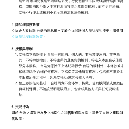
網站活 動期間或網站活動結束後，行使包括但不限於確認台端參加資
格、或取消因台端之不當行為而獲得之獎勵等權利，而不另行通知。
立福不行使上述權利不表示立福放棄這些權利。
4. 隱私權保護政策
立福致力於保護 台端的隱私權。關於立福保護個人隱私權的措施，請參閱
立福隱私權保護政策
。
5. 授權與限制
立福依本條款授予 台端一有限的、個人的、非商業使用的、非專屬
的、不得轉授權的、不得讓與的且免費的權利，得進入本服務或使用
部分本服務。 台端知悉除了上述明確授予 台端的權利外，本條款並未
移轉或賦予 台端任何權利。立福保留其他所有權利，包括但不限於由
本服務所生之權利，皆為立福及/或其授權人所有。
禁止移除任何聲明： 台端同意不會移除、掩藏、使難以閱讀或更動任
何權利聲明，不論該聲明是以附加、包含或其他方式與任何資料連
結。
6. 交易行為
關於 台端之購買行為及立福提供之銷售服務與支援，請參閱立福之相關銷
售政策。