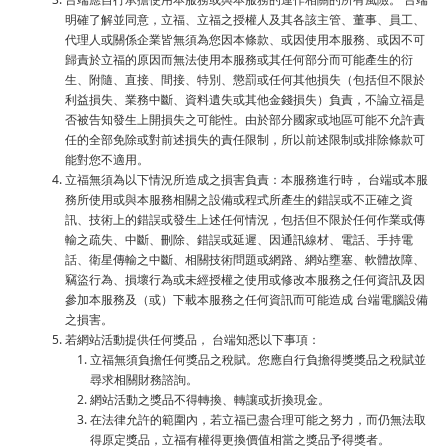
明確了解並同意，立福、立福之授權人及其各該主管、董事、員工、
代理人或關係企業皆無須為您因本條款、或因使用本服務、或因不可
歸責於立福的原因而無法使用本服務或其任何部分而可能產生的衍
生、附隨、直接、間接、特別、懲罰或任何其他損失（包括但不限於
利益損失、業務中斷、資料遺失或其他金錢損失）負責，不論立福是
否被告知發生上開損失之可能性。由於部分國家或地區可能不允許責
任的全部免除或對前述損失的責任限制，所以前述限制或排除條款可
能對您不適用。
立福無須為以下情況所造成之損害負責：本服務進行時， 台端或本服
務所使用或與本服務相關之設備或程式所產生的錯誤或不正確之資
訊、技術上的錯誤或發生上述任何情況，包括但不限於任何作業或傳
輸之疏失、中斷、刪除、錯誤或延遲、因通訊線材、電話、手持電
話、衛星傳輸之中斷、相關技術問題或網路、網站壅塞、軟體故障、
竊盜行為、損壞行為或未經授權之使用或修改本服務之任何資訊及因
參加本服務及（或）下載本服務之任何資訊而可能造成 台端電腦設備
之損害。
若網站活動提供任何獎品， 台端知悉以下事項：
立福無須負擔任何獎品之稅賦。您應自行負擔得獎獎品之稅賦並
尋求相關財務諮詢。
網站活動之獎品不得轉換、轉讓或折換現金。
在法律允許的範圍內，若立福已盡合理可能之努力，而仍無法取
得原定獎品，立福有權得更換價值相當之獎品予得獎者。