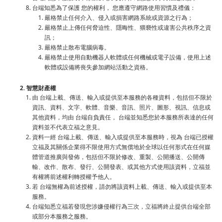
台端知悉為了保護 您的權利， 您應遵守網路使用習慣及禮儀：
嚴格禁止任何介入、侵入或損害網路系統或資源之行為；
嚴格禁止上傳任何脅迫性、隱晦性、猥褻性或違害公共秩序之資
訊；
嚴格禁止散布電腦病毒。
嚴格禁止使用自動機器人軟體或任何機械或電子設備，使用上述
軟體或設備將喪失參加網站活動之資格。
2. 智慧財產權
由 台端上載、傳送、輸入或提供至本服務的各種資料，包括但不限於
資訊、資料、文字、軟體、音樂、音訊、照片、圖形、視訊、信息或
其他資料，均由 台端自負責任， 台端並知悉您於本服務所表達的任何
資料並不代表立福之意見。
資料一經 台端上載、傳送、輸入或提供至本服務時，視為 台端已授權
立福及其關係企業得不限使用方式無償地於全球以任何形式在任何媒
體管道推廣與發佈，包括但不限於修改、重製、公開播送、公開傳
輸、改作、散布、發行、公開發表、或其他方式使用該資料，立福並
有權將前述權利轉授權予他人。
若 台端無權為前述授權，請勿將該資料上載、傳送、輸入或提供至本
服務。
台端知悉立福若發現您涉嫌侵權行為三次，立福將終止提供台端全部
或部分本服務之服務。