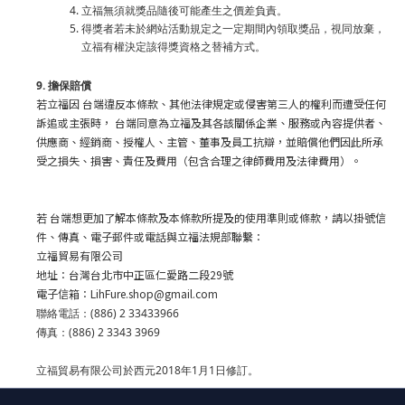
立福無須就獎品隨後可能產生之價差負責。
得獎者若未於網站活動規定之一定期間內領取獎品，視同放棄，
立福有權決定該得獎資格之替補方式。
9. 擔保賠償
若立福因 台端違反本條款、其他法律規定或侵害第三人的權利而遭受任何
訴追或主張時， 台端同意為立福及其各該關係企業、服務或內容提供者、
供應商、經銷商、授權人、主管、董事及員工抗辯，並賠償他們因此所承
受之損失、損害、責任及費用（包含合理之律師費用及法律費用）。
若 台端想更加了解本條款及本條款所提及的使用準則或條款，請以掛號信
件、傳真、電子郵件或電話與立福法規部聯繫：
立福貿易有限公司
地址：台灣台北市中正區仁愛路二段29號
電子信箱：LihFure.shop@gmail.com
聯絡電話：(886) 2 33433966
傳真：(886) 2 3343 3969
立福貿易有限公司於西元2018年1月1日修訂。