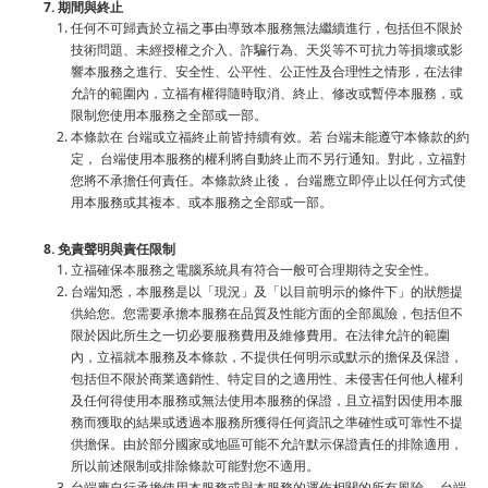
7. 期間與終止
任何不可歸責於立福之事由導致本服務無法繼續進行，包括但不限於
技術問題、未經授權之介入、詐騙行為、天災等不可抗力等損壞或影
響本服務之進行、安全性、公平性、公正性及合理性之情形，在法律
允許的範圍內，立福有權得隨時取消、終止、修改或暫停本服務，或
限制您使用本服務之全部或一部。
本條款在 台端或立福終止前皆持續有效。若 台端未能遵守本條款的約
定， 台端使用本服務的權利將自動終止而不另行通知。對此，立福對
您將不承擔任何責任。本條款終止後， 台端應立即停止以任何方式使
用本服務或其複本、或本服務之全部或一部。
8. 免責聲明與責任限制
立福確保本服務之電腦系統具有符合一般可合理期待之安全性。
台端知悉，本服務是以「現況」及「以目前明示的條件下」的狀態提
供給您。您需要承擔本服務在品質及性能方面的全部風險，包括但不
限於因此所生之一切必要服務費用及維修費用。在法律允許的範圍
內，立福就本服務及本條款，不提供任何明示或默示的擔保及保證，
包括但不限於商業適銷性、特定目的之適用性、未侵害任何他人權利
及任何得使用本服務或無法使用本服務的保證，且立福對因使用本服
務而獲取的結果或透過本服務所獲得任何資訊之準確性或可靠性不提
供擔保。由於部分國家或地區可能不允許默示保證責任的排除適用，
所以前述限制或排除條款可能對您不適用。
台端應自行承擔使用本服務或與本服務的運作相關的所有風險。 台端