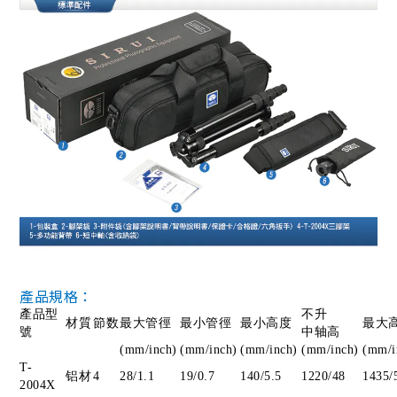
產品規格：
產品型
不升
材質
節数
最大管徑
最小管徑
最小高度
最大
號
中轴高
(mm/inch)
(mm/inch)
(mm/inch)
(mm/inch)
(mm/i
T-
铝材
4
28/1.1
19/0.7
140/5.5
1220/48
1435/
2004X