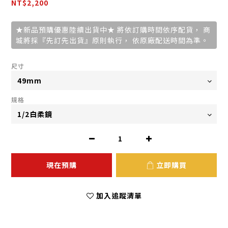
NT$2,200
★新品預購優惠陸續出貨中★ 將依訂購時間依序配貨， 商
城將採『先訂先出貨』原則執行， 依原廠配送時間為準。
尺寸
規格
現在預購
立即購買
加入追蹤清單