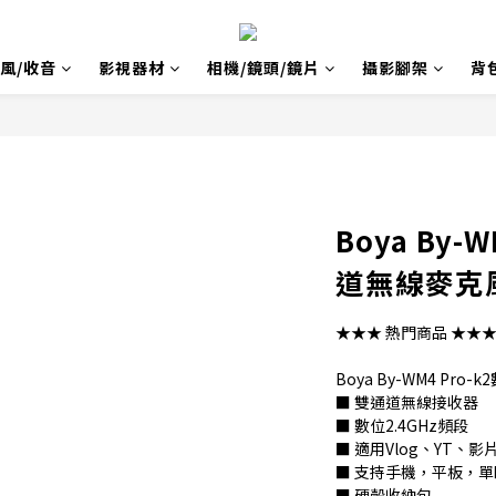
風/收音
影視器材
相機/鏡頭/鏡片
攝影腳架
背
Boya By-
道無線麥克風
★★★ 熱門商品 ★★
Boya By-WM4 Pr
■ 雙通道無線接收器
■ 數位2.4GHz頻段
■ 適用Vlog、YT、
■ 支持手機，平板，
■ 硬殼收納包