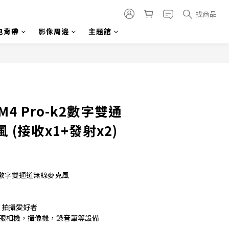
找商品
包背帶
影像周邊
主題館
立即購買
WM4 Pro-k2數字雙通
 (接收x1+發射x2)
★
o-k2數字雙通道無線麥克風
影片拍攝愛好者
單眼相機，攝像機，錄音筆等設備