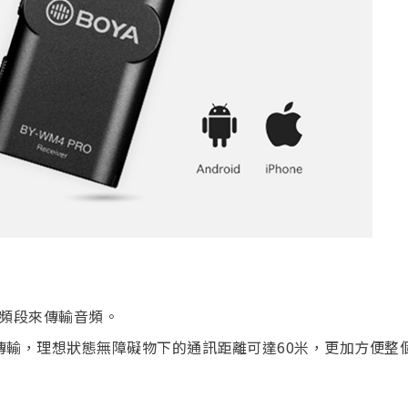
Hz頻段來傳輸音頻。
頻傳輸，理想狀態無障礙物下的通訊距離可達60米，更加方便