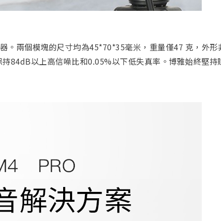
接收器。兩個模塊的尺寸均為45*70*35毫米，重量僅47 克
持84dB以上高信噪比和0.05%以下低失真率。博雅始終堅