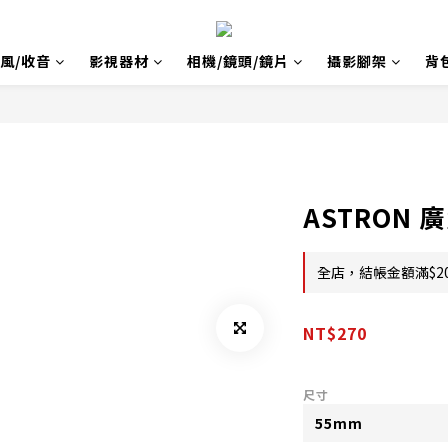
風/收音
影視器材
相機/鏡頭/鏡片
攝影腳架
背
ASTRON
全店，結帳金額滿$2
NT$270
尺寸