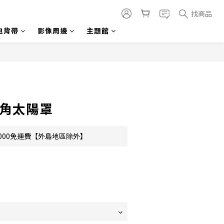
找商品
包背帶
影像周邊
主題館
立即購買
 廣角太陽罩
000免運費【外島地區除外】