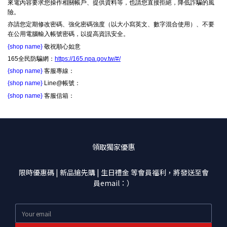
來電內容要求您操作相關帳戶、提供資料等，也請您直接拒絕，降低詐騙的風
險。
亦請您定期修改密碼、強化密碼強度（以大小寫英文、數字混合使用）、不要
在公用電腦輸入帳號密碼，以提高資訊安全。
{shop name}
敬祝順心如意
165全民防騙網：
https://165.npa.gov.tw/#/
{shop name}
客服專線：
{shop name}
Line@帳號：
{shop name}
客服信箱：
領取獨家優惠
限時優惠碼 | 新品搶先購 | 生日禮金 等會員福利，將發送至會
員email：）