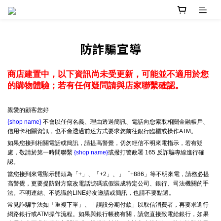
防詐騙宣導
商店建置中，以下資訊尚未受更新，可能並不適用於您
的購物體驗；若有任何疑問請與店家聯繫確認。
親愛的顧客您好
{shop name}
不會以任何名義、理由透過簡訊、電話向您索取相關金融帳戶、
信用卡相關資訊，也不會透過前述方式要求您前往銀行臨櫃或操作ATM。
如果您接到相關電話或簡訊，請提高警覺，切勿輕信不明來電指示，若有疑
慮，敬請於第一時間聯繫
{shop name}
或撥打警政署 165 反詐騙專線進行確
認。
當您接到來電顯示開頭為「+」、「+2」、」「+886」等不明來電，請務必提
高警覺，更要提防對方竄改電話號碼或假裝成特定公司、銀行、司法機關的手
法。不明連結、不認識的LINE好友邀請或簡訊，也請不要點選。
常見詐騙手法如「重複下單」、「誤設分期付款」以取信消費者，再要求進行
網路銀行或ATM操作流程。如果與銀行帳務有關，請您直接致電給銀行，如果