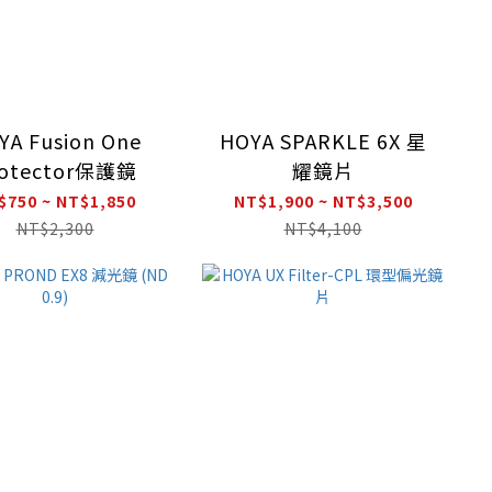
YA Fusion One
HOYA SPARKLE 6X 星
rotector保護鏡
耀鏡片
$750 ~ NT$1,850
NT$1,900 ~ NT$3,500
NT$2,300
NT$4,100