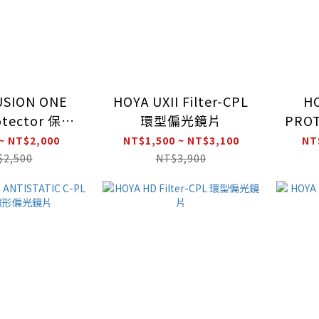
USION ONE
HOYA UXII Filter-CPL
HO
otector 保護
環型偏光鏡片
PRO
鏡
~ NT$2,000
NT$1,500 ~ NT$3,100
NT
$2,500
NT$3,900