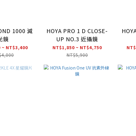
OND 1000 減
HOYA PRO 1 D CLOSE-
HOYA
光鏡
UP NO.3 近攝鏡
 ~ NT$3,400
NT$1,850 ~ NT$4,750
NT$
$4,000
NT$5,900