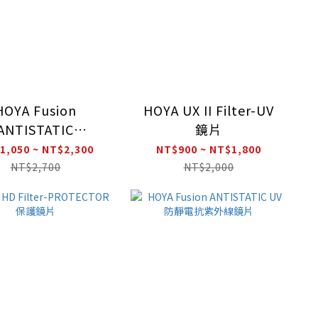
HOYA Fusion
HOYA UX II Filter-UV
ANTISTATIC
鏡片
tector 防靜電保護
1,050 ~ NT$2,300
NT$900 ~ NT$1,800
鏡
NT$2,700
NT$2,000