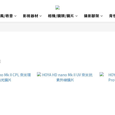
風/收音
影視器材
相機/鏡頭/鏡片
攝影腳架
背
鏡